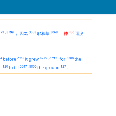
779
,
8799
3588
3068
430
；
因為
耶和華
神
還沒
04
2962
6779
,
8799
3588
before
it grew
:
for
the
120
5647
,
8800
127
n
to till
the ground
.