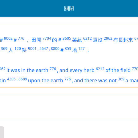
關閉
9002
776
7704
3605
6212
2962
6
#
#
，
田間
的
#
菜蔬
還沒
有長起來
369
120
9001
,
5647
,
8800
853
127
人
耕
#
地
，
962
776
6212
77
it was in the earth
,
and every herb
of the field
4305
,
8689
776
369
ain
upon the earth
,
and
there was
not
a ma