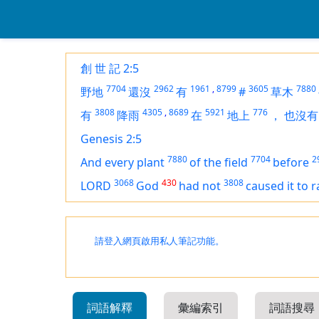
創 世 記 2:5
7704
2962
1961
,
8799
3605
7880
野地
還沒
有
#
草木
3808
4305
,
8689
5921
776
有
降雨
在
地上
，
也沒有
Genesis 2:5
7880
7704
2
And every plant
of the field
before
3068
430
3808
LORD
God
had not
caused it to r
請登入網頁啟用私人筆記功能。
詞語解釋
彙編索引
詞語搜尋