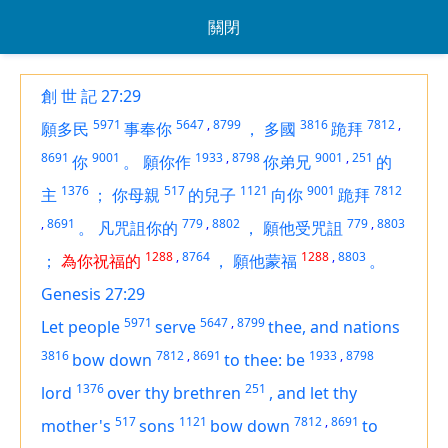
關閉
創 世 記 27:29
5971
5647
,
8799
3816
7812
,
願多民
事奉你
，
多國
跪拜
8691
9001
1933
,
8798
9001
,
251
你
。
願你作
你弟兄
的
1376
517
1121
9001
7812
主
；
你母親
的兒子
向你
跪拜
,
8691
779
,
8802
779
,
8803
。
凡咒詛你的
，
願他受咒詛
1288
,
8764
1288
,
8803
；
為你祝福的
，
願他蒙福
。
Genesis 27:29
5971
5647
,
8799
Let people
serve
thee, and nations
3816
7812
,
8691
1933
,
8798
bow down
to thee: be
1376
251
lord
over thy brethren
,
and let thy
517
1121
7812
,
8691
mother's
sons
bow down
to