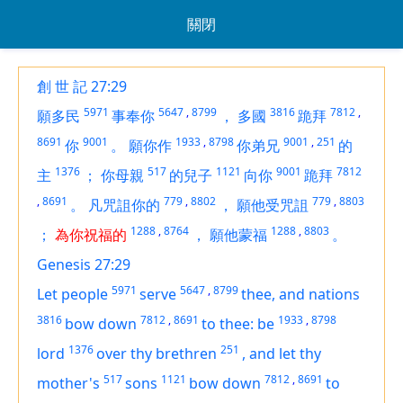
關閉
創 世 記 27:29
5971
5647
,
8799
3816
7812
,
願多民
事奉你
，
多國
跪拜
8691
9001
1933
,
8798
9001
,
251
你
。
願你作
你弟兄
的
1376
517
1121
9001
7812
主
；
你母親
的兒子
向你
跪拜
,
8691
779
,
8802
779
,
8803
。
凡咒詛你的
，
願他受咒詛
1288
,
8764
1288
,
8803
；
為你祝福的
，
願他蒙福
。
Genesis 27:29
5971
5647
,
8799
Let people
serve
thee, and nations
3816
7812
,
8691
1933
,
8798
bow down
to thee: be
1376
251
lord
over thy brethren
,
and let thy
517
1121
7812
,
8691
mother's
sons
bow down
to