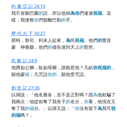
約 書 亞 記 24:10
我不肯聽巴蘭
的
話，所以他倒
為
你
們連連
祝
福
。這
樣，我便救
你
們脫離巴勒
的
手。
歷 代 志 下 30:27
那時，祭司、利未人起來，
為
民
祝
福
。他們
的
聲音
蒙 神垂聽，他們
的
禱告達到天上
的
聖所。
民 數 記 24:9
他蹲如公獅，臥如母獅，誰敢惹他？凡給
你
祝
福
的
，
願他蒙
福
；凡咒詛
你
的
，願他受咒詛。
創 世 記 27:36
以掃說：「他名雅各，豈不是正對嗎？因
為
他欺騙了
我兩次：他從前奪了我長子
的
名分，
你
看，他現在又
奪了我
的
福
分。」以掃又說：「
你
沒有留下
為
我可
祝
的
福
嗎？」