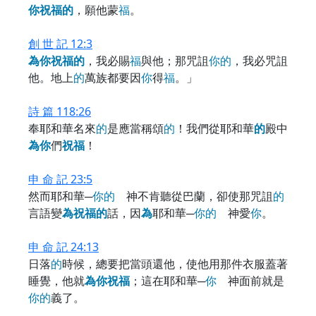
你
祝
福
的
，願他蒙
福
。
創 世 記 12:3
為
你
祝
福
的
，我必賜
福
與他；那咒詛
你
的
，我必咒詛
他。地上
的
萬族都要因
你
得
福
。」
詩 篇 118:26
奉耶和華名來
的
是應當稱頌
的
！我們從耶和華
的
殿中
為
你
們
祝
福
！
申 命 記 23:5
然而耶和華─
你
的
神不肯聽從巴蘭，卻使那咒詛
的
言語變
為
祝
福
的
話，因
為
耶和華─
你
的
神愛
你
。
申 命 記 24:13
日落
的
時候，總要把當頭還他，使他用那件衣服蓋著
睡覺，他就
為
你
祝
福
；這在耶和華─
你
神面前就是
你
的
義了。