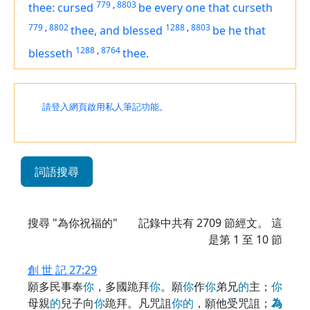
779
,
8803
thee: cursed
be
every one that curseth
779
,
8802
1288
,
8803
thee, and blessed
be
he that
1288
,
8764
blesseth
thee.
請登入網頁啟用私人筆記功能。
詞語搜尋
搜尋 "為你祝福的"
記錄中共有
2709
節經文。 這
是第 1 至 10 節
創 世 記 27:29
願多民事奉
你
，多國跪拜
你
。願
你
作
你
弟兄
的
主；
你
母親
的
兒子向
你
跪拜。凡咒詛
你
的
，願他受咒詛；
為