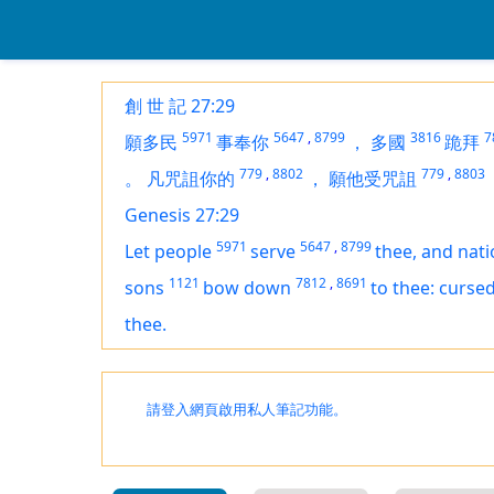
創 世 記 27:29
5971
5647
,
8799
3816
7
願多民
事奉你
，
多國
跪拜
779
,
8802
779
,
8803
。
凡咒詛你的
，
願他受咒詛
Genesis 27:29
5971
5647
,
8799
Let people
serve
thee, and nat
1121
7812
,
8691
sons
bow down
to thee: curse
thee.
請登入網頁啟用私人筆記功能。