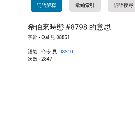
詞語解釋
彙編索引
詞語搜尋
希伯來時態 #8798 的意思
字幹 - Qal 見 08851
語氣 - 命令 見
08810
次數 - 2847