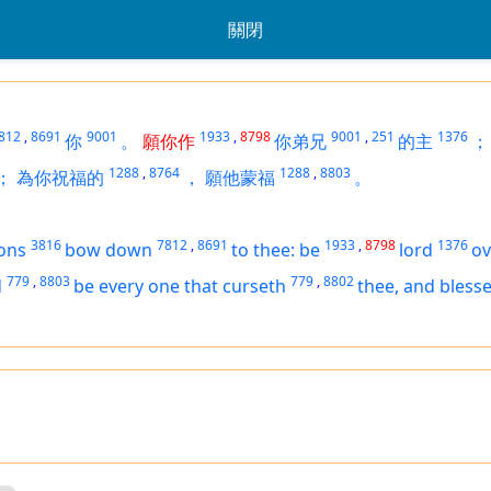
關閉
812
,
8691
9001
1933
,
8798
9001
,
251
1376
你
。
願你作
你弟兄
的主
；
1288
,
8764
1288
,
8803
；
為你祝福的
，
願他蒙福
。
3816
7812
,
8691
1933
,
8798
1376
ions
bow down
to thee: be
lord
ov
779
,
8803
779
,
8802
d
be
every one that curseth
thee, and bless