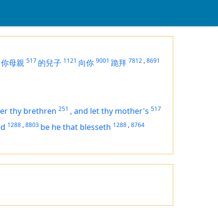
517
1121
9001
7812
,
8691
你母親
的兒子
向你
跪拜
251
517
er thy brethren
,
and let thy mother's
1288
,
8803
1288
,
8764
ed
be
he that blesseth