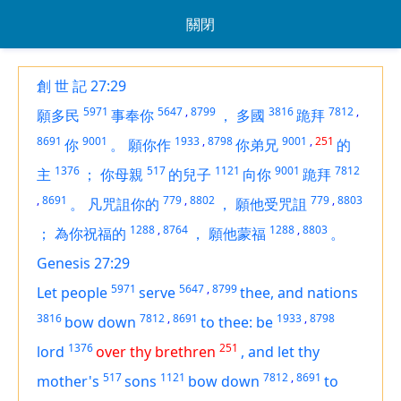
關閉
創 世 記 27:29
5971
5647
,
8799
3816
7812
,
願多民
事奉你
，
多國
跪拜
8691
9001
1933
,
8798
9001
,
251
你
。
願你作
你弟兄
的
1376
517
1121
9001
7812
主
；
你母親
的兒子
向你
跪拜
,
8691
779
,
8802
779
,
8803
。
凡咒詛你的
，
願他受咒詛
1288
,
8764
1288
,
8803
；
為你祝福的
，
願他蒙福
。
Genesis 27:29
5971
5647
,
8799
Let people
serve
thee, and nations
3816
7812
,
8691
1933
,
8798
bow down
to thee: be
1376
251
lord
over thy brethren
,
and let thy
517
1121
7812
,
8691
mother's
sons
bow down
to