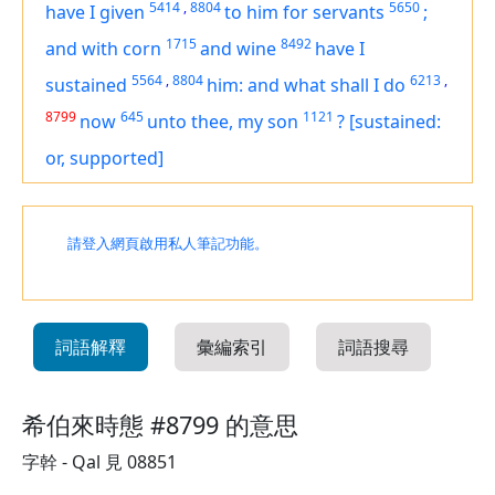
5414
,
8804
5650
have I given
to him for servants
;
1715
8492
and with corn
and wine
have I
5564
,
8804
6213
,
sustained
him: and what shall I do
8799
645
1121
now
unto thee, my son
?
[sustained:
or, supported]
請登入網頁啟用私人筆記功能。
詞語解釋
彙編索引
詞語搜尋
希伯來時態 #8799 的意思
字幹 - Qal 見 08851