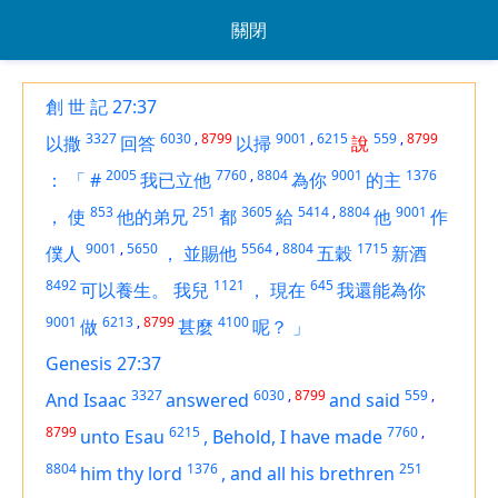
關閉
創 世 記 27:37
3327
6030
,
8799
9001
,
6215
559
,
8799
以撒
回答
以掃
說
2005
7760
,
8804
9001
1376
：
「
#
我已立他
為你
的主
853
251
3605
5414
,
8804
9001
，
使
他的弟兄
都
給
他
作
9001
,
5650
5564
,
8804
1715
僕人
，
並賜他
五穀
新酒
8492
1121
645
可以養生。
我兒
，
現在
我還能為你
9001
6213
,
8799
4100
做
甚麼
呢？
」
Genesis 27:37
3327
6030
,
8799
559
,
And Isaac
answered
and said
8799
6215
7760
,
unto Esau
,
Behold, I have made
8804
1376
251
him thy lord
,
and all his brethren