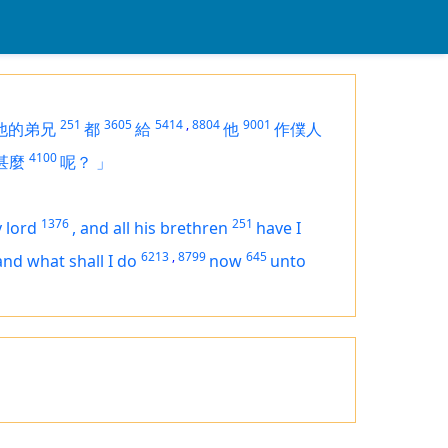
251
3605
5414
,
8804
9001
他的弟兄
都
給
他
作僕人
4100
甚麼
呢？
」
1376
251
 lord
,
and all his brethren
have I
6213
,
8799
645
and what shall I do
now
unto