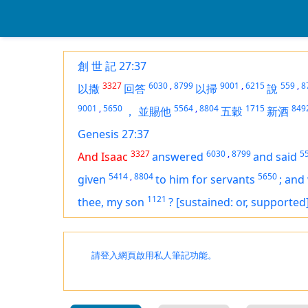
創 世 記 27:37
3327
6030
,
8799
9001
,
6215
559
,
8
以撒
回答
以掃
說
9001
,
5650
5564
,
8804
1715
849
，
並賜他
五穀
新酒
Genesis 27:37
3327
6030
,
8799
5
And Isaac
answered
and said
5414
,
8804
5650
given
to him for servants
;
and 
1121
thee, my son
?
[sustained: or, supported
請登入網頁啟用私人筆記功能。