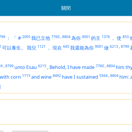
關閉
799
2005
7760
,
8804
9001
1376
853
：
「
#
我已立他
為你
的主
，
使
2
1121
645
9001
6213
,
8799
可以養生。
我兒
，
現在
我還能為你
做
59
,
8799
6215
7760
,
8804
unto Esau
,
Behold, I have made
him thy
1715
8492
5564
,
8804
with corn
and wine
have I sustained
him: 
]