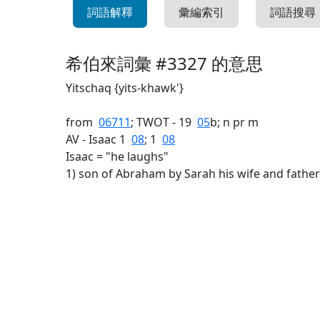
詞語解釋
彙編索引
詞語搜尋
希伯來詞彙 #3327 的意思
Yitschaq {yits-khawk'}
from
06711
; TWOT - 19
05
b; n pr m
AV - Isaac 1
08
; 1
08
Isaac = "he laughs"
1) son of Abraham by Sarah his wife and father