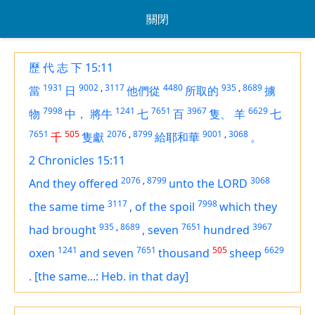
關閉
歷 代 志 下 15:11
1931
9002
,
3117
4480
935
,
8689
當
日
他們從
所取的
擄
7998
1241
7651
3967
6629
物
中，
將牛
七
百
隻、
羊
七
7651
505
2076
,
8799
9001
,
3068
千
隻獻
給耶和華
。
2 Chronicles 15:11
2076
,
8799
3068
And they offered
unto the LORD
3117
7998
the same time
,
of the spoil
which
they
935
,
8689
7651
3967
had brought
,
seven
hundred
1241
7651
505
6629
oxen
and seven
thousand
sheep
.
[the same...: Heb. in that day]