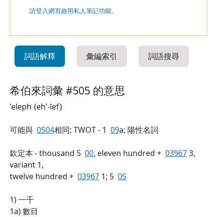
請登入網頁啟用私人筆記功能。
詞語解釋
彙編索引
詞語搜尋
希伯來詞彙 #505 的意思
'eleph {eh'-lef}
可能與
0504
相同; TWOT - 1
09
a; 陽性名詞
欽定本 - thousand 5
00
, eleven hundred +
03967
3,
variant 1,
twelve hundred +
03967
1; 5
05
1) 一千
1a) 數目