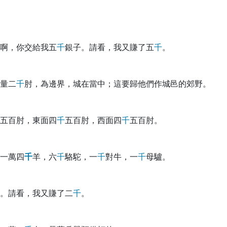
啊，你交給我五
千
銀子。請看，我又賺了五
千
。
量二
千
肘，為邊界，城在當中；這要歸他們作城邑的郊野。
五百肘，東面四
千
五百肘，西面四
千
五百肘。
一萬四
千
羊，六
千
駱駝，一
千
對牛，一
千
母驢。
。請看，我又賺了二
千
。