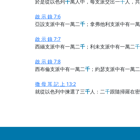
於是從以色列
千
萬人中，每支派交出一
千
人，共
啟 示 錄 7:6
亞設支派中有一萬二
千
；拿弗他利支派中有一萬
啟 示 錄 7:7
西緬支派中有一萬二
千
；利未支派中有一萬二
千
啟 示 錄 7:8
西布倫支派中有一萬二
千
；約瑟支派中有一萬二
撒 母 耳 記 上 13:2
就從以色列中揀選了三
千
人：二
千
跟隨掃羅在密