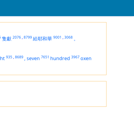
5
2076
,
8799
9001
,
3068
隻獻
給耶和華
。
935
,
8689
7651
3967
ht
,
seven
hundred
oxen