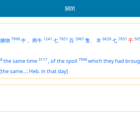
關閉
7998
1241
7651
3967
6629
7651
50
擄物
中，
將牛
七
百
隻、
羊
七
千
68
3117
7998
the same time
,
of the spoil
which
they had broug
[the same...: Heb. in that day]