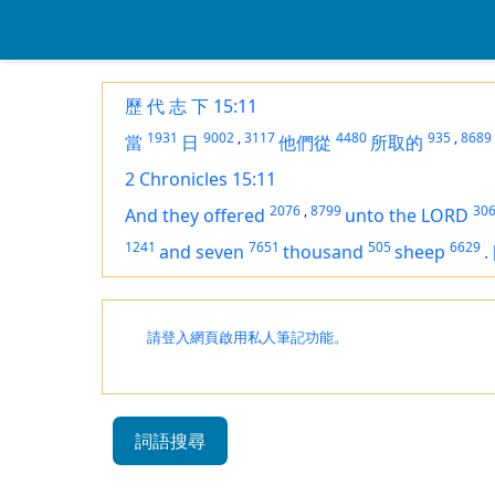
歷 代 志 下 15:11
1931
9002
,
3117
4480
935
,
8689
當
日
他們從
所取的
2 Chronicles 15:11
2076
,
8799
30
And they offered
unto the LORD
1241
7651
505
6629
and seven
thousand
sheep
.
請登入網頁啟用私人筆記功能。
詞語搜尋