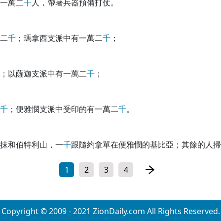
一萬二
千
人，帶著兵器預備打仗。
二
千
；瑪拿西支派中有一萬二
千
；
；以薩迦支派中有一萬二
千
；
千
；便雅憫支派中受印的有一萬二
千
。
抹和伯特利山，一
千
跟隨約拿單在便雅憫的基比亞；其餘的人掃
1
2
3
4
Copyright © 2009 - 2021 ZionDaily.com All Rights Reserved.