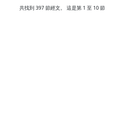
共找到
397
節經文。 這是第 1 至 10 節