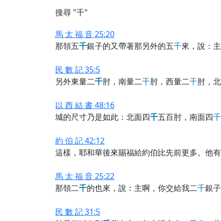
搜尋 "千"
馬 太 福 音 25:20
那領五
千
銀子的又帶著那另外的五
千
來，說：主
民 數 記 35:5
另外東量二
千
肘，南量二
千
肘，西量二
千
肘，北
以 西 結 書 48:16
城的尺寸乃是如此：北面四
千
五百肘，南面四
千
約 伯 記 42:12
這樣，耶和華後來賜福給約伯比先前更多。他有
馬 太 福 音 25:22
那領二
千
的也來，說：主啊，你交給我二
千
銀子
民 數 記 31:5