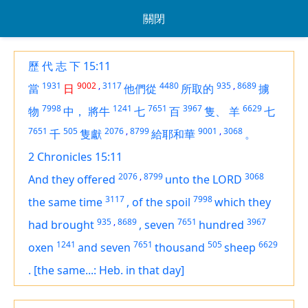
關閉
歷 代 志 下 15:11
1931
9002
,
3117
4480
935
,
8689
當
日
他們從
所取的
擄
7998
1241
7651
3967
6629
物
中，
將牛
七
百
隻、
羊
七
7651
505
2076
,
8799
9001
,
3068
千
隻獻
給耶和華
。
2 Chronicles 15:11
2076
,
8799
3068
And they offered
unto the LORD
3117
7998
the same time
,
of the spoil
which
they
935
,
8689
7651
3967
had brought
,
seven
hundred
1241
7651
505
6629
oxen
and seven
thousand
sheep
.
[the same...: Heb. in that day]