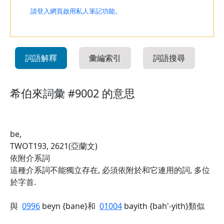
請登入網頁啟用私人筆記功能。
詞語解釋
彙編索引
詞語搜尋
希伯來詞彙 #9002 的意思
be,
TWOT193, 2621(亞蘭文)
依附介系詞
這種介系詞不能獨立存在, 必須依附於和它連用的詞, 多位
於字首.
與
0996
beyn {bane}和
01004
bayith {bah'-yith}類似