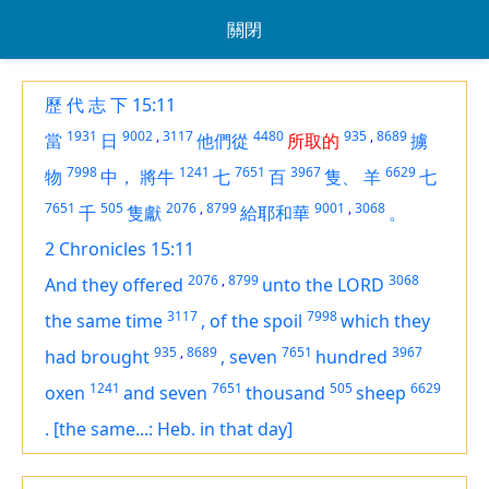
關閉
歷 代 志 下 15:11
1931
9002
,
3117
4480
935
,
8689
當
日
他們從
所取的
擄
7998
1241
7651
3967
6629
物
中，
將牛
七
百
隻、
羊
七
7651
505
2076
,
8799
9001
,
3068
千
隻獻
給耶和華
。
2 Chronicles 15:11
2076
,
8799
3068
And they offered
unto the LORD
3117
7998
the same time
,
of the spoil
which
they
935
,
8689
7651
3967
had brought
,
seven
hundred
1241
7651
505
6629
oxen
and seven
thousand
sheep
.
[the same...: Heb. in that day]