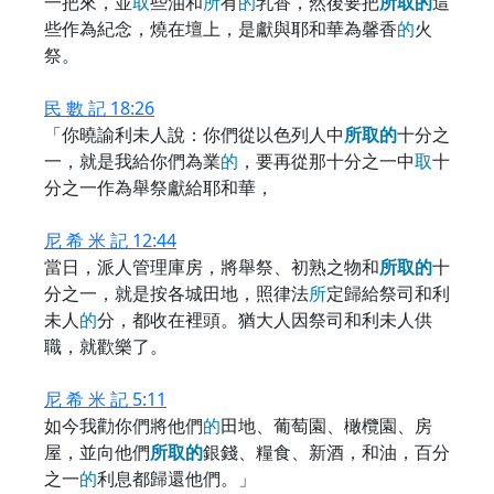
一把來，並
取
些油和
所
有
的
乳香，然後要把
所
取
的
這
些作為紀念，燒在壇上，是獻與耶和華為馨香
的
火
祭。
民 數 記 18:26
「你曉諭利未人說：你們從以色列人中
所
取
的
十分之
一，就是我給你們為業
的
，要再從那十分之一中
取
十
分之一作為舉祭獻給耶和華，
尼 希 米 記 12:44
當日，派人管理庫房，將舉祭、初熟之物和
所
取
的
十
分之一，就是按各城田地，照律法
所
定歸給祭司和利
未人
的
分，都收在裡頭。猶大人因祭司和利未人供
職，就歡樂了。
尼 希 米 記 5:11
如今我勸你們將他們
的
田地、葡萄園、橄欖園、房
屋，並向他們
所
取
的
銀錢、糧食、新酒，和油，百分
之一
的
利息都歸還他們。」