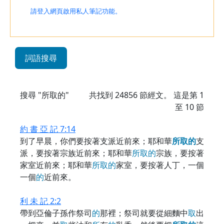
請登入網頁啟用私人筆記功能。
詞語搜尋
搜尋 "所取的"
共找到
24856
節經文。 這是第 1
至 10 節
約 書 亞 記 7:14
到了早晨，你們要按著支派近前來；耶和華
所
取
的
支
派，要按著宗族近前來；耶和華
所
取
的
宗族，要按著
家室近前來；耶和華
所
取
的
家室，要按著人丁，一個
一個
的
近前來。
利 未 記 2:2
帶到亞倫子孫作祭司
的
那裡；祭司就要從細麵中
取
出