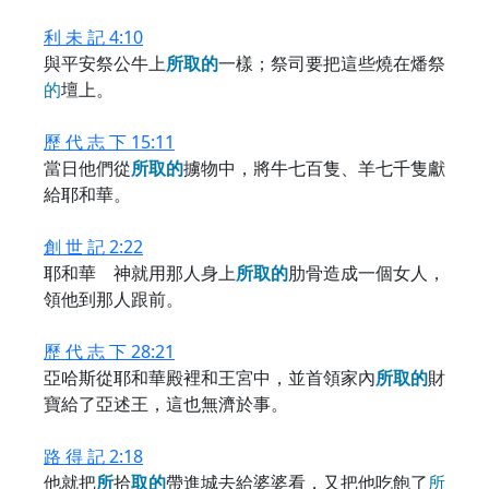
利 未 記 4:10
與平安祭公牛上
所
取
的
一樣；祭司要把這些燒在燔祭
的
壇上。
歷 代 志 下 15:11
當日他們從
所
取
的
擄物中，將牛七百隻、羊七千隻獻
給耶和華。
創 世 記 2:22
耶和華 神就用那人身上
所
取
的
肋骨造成一個女人，
領他到那人跟前。
歷 代 志 下 28:21
亞哈斯從耶和華殿裡和王宮中，並首領家內
所
取
的
財
寶給了亞述王，這也無濟於事。
路 得 記 2:18
他就把
所
拾
取
的
帶進城去給婆婆看，又把他吃飽了
所