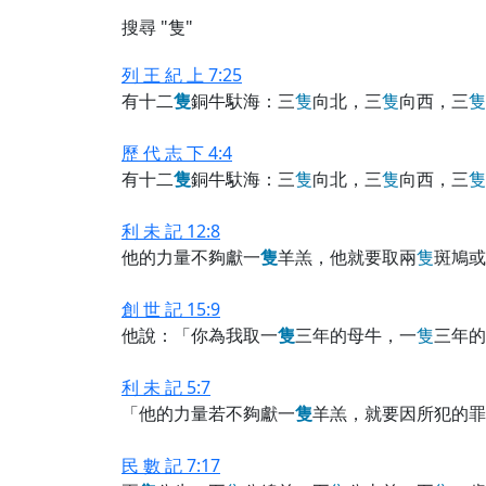
搜尋 "隻"
列 王 紀 上 7:25
有十二
隻
銅牛馱海：三
隻
向北，三
隻
向西，三
隻
歷 代 志 下 4:4
有十二
隻
銅牛馱海：三
隻
向北，三
隻
向西，三
隻
利 未 記 12:8
他的力量不夠獻一
隻
羊羔，他就要取兩
隻
斑鳩或
創 世 記 15:9
他說：「你為我取一
隻
三年的母牛，一
隻
三年的
利 未 記 5:7
「他的力量若不夠獻一
隻
羊羔，就要因所犯的罪
民 數 記 7:17