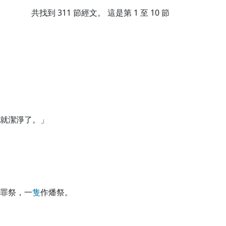
共找到
311
節經文。 這是第 1 至 10 節
就潔淨了。」
罪祭，一
隻
作燔祭。