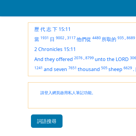
歷 代 志 下 15:11
1931
9002
,
3117
4480
935
,
8689
當
日
他們從
所取的
2 Chronicles 15:11
2076
,
8799
30
And they offered
unto the LORD
1241
7651
505
6629
and seven
thousand
sheep
.
請登入網頁啟用私人筆記功能。
詞語搜尋