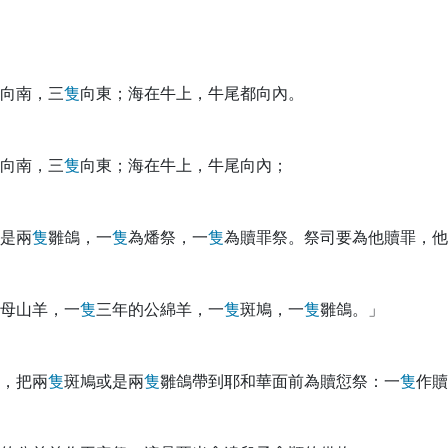
向南，三
隻
向東；海在牛上，牛尾都向內。
向南，三
隻
向東；海在牛上，牛尾向內；
是兩
隻
雛鴿，一
隻
為燔祭，一
隻
為贖罪祭。祭司要為他贖罪，他
母山羊，一
隻
三年的公綿羊，一
隻
斑鳩，一
隻
雛鴿。」
，把兩
隻
斑鳩或是兩
隻
雛鴿帶到耶和華面前為贖愆祭：一
隻
作贖