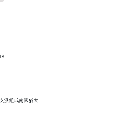
18
雅憫支派組成南國猶大