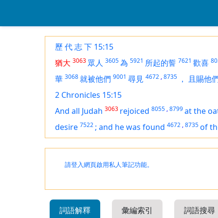
歷 代 志 下 15:15
3063
3605
5921
7621
80
猶大
眾人
為
所起的誓
歡喜
3068
9001
4672
,
8735
華
就被他們
尋見
，
且賜他
2 Chronicles 15:15
3063
8055
,
8799
And all Judah
rejoiced
at the oa
7522
4672
,
8735
desire
;
and he was found
of t
請登入網頁啟用私人筆記功能。
詞語解釋
彙編索引
詞語搜尋