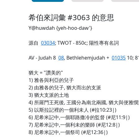
希伯來詞彙 #3063 的意思
Y@huwdah {yeh-hoo-daw'}
源自
03034
; TWOT - 850c; 陽性專有名詞
AV - Judah 8
08
, Bethlehemjudah +
01035
10; 8
猶大 = "讚美的"
1) 雅各與利亞的兒子
2) 由雅各的兒子, 猶大而出的支派
3) 猶大支派的土地
4) 所羅門王死後, 王國分為南北兩國, 猶大與便
5) 以斯拉記裡的一個利未人 (#拉10:23|)
6) 尼希米記中,一個耶路撒冷的監督 (#尼11:9|)
7) 尼希米記中,一個利未的樂師 (#尼12:8|)
8) 尼希米記中,一個祭司 (#尼12:36|)