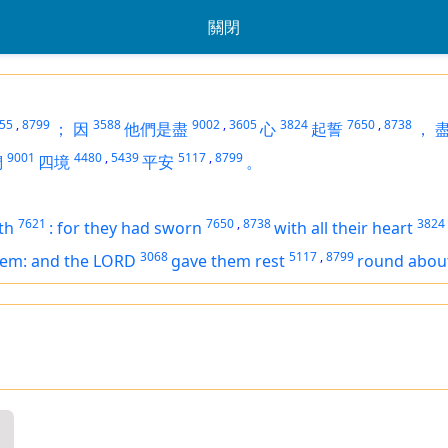
關閉
55
,
8799
3588
9002
,
3605
3824
7650
,
8738
；
因
他們是盡
心
起誓
，
9001
4480
,
5439
5117
,
8799
們
四境
平安
。
7621
7650
,
8738
3824
th
:
for they had sworn
with all their heart
3068
5117
,
8799
hem: and the LORD
gave them rest
round abou