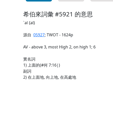
希伯來詞彙 #5921 的意思
`al {al}
源自
05927
; TWOT - 1624p
AV - above 3, most High 2, on high 1; 6
實名詞
1) 上面的(#何 7:16|)
副詞
2) 在上面地, 向上地, 在高處地