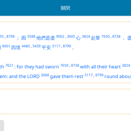
關閉
55
,
8799
3588
9002
,
3605
3824
7650
,
8738
；
因
他們是盡
心
起誓
，
9001
4480
,
5439
5117
,
8799
們
四境
平安
。
7621
7650
,
8738
3824
th
:
for they had sworn
with all their heart
3068
5117
,
8799
hem: and the LORD
gave them rest
round abou