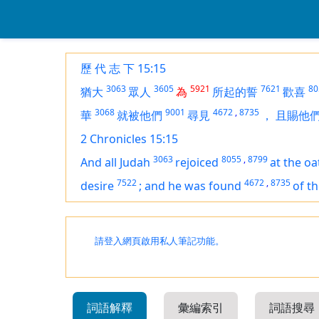
歷 代 志 下 15:15
3063
3605
5921
7621
80
猶大
眾人
為
所起的誓
歡喜
3068
9001
4672
,
8735
華
就被他們
尋見
，
且賜他
2 Chronicles 15:15
3063
8055
,
8799
And all Judah
rejoiced
at the oa
7522
4672
,
8735
desire
;
and he was found
of t
請登入網頁啟用私人筆記功能。
詞語解釋
彙編索引
詞語搜尋