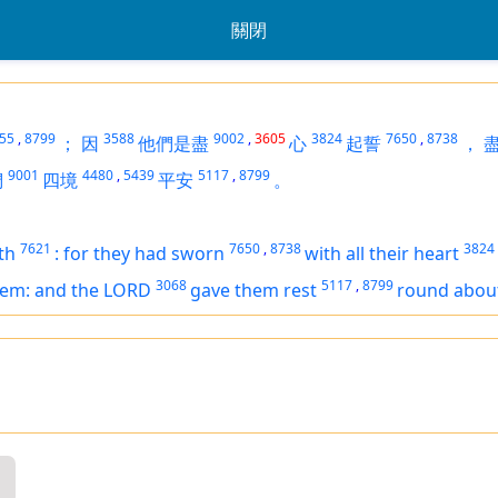
關閉
55
,
8799
3588
9002
,
3605
3824
7650
,
8738
；
因
他們是盡
心
起誓
，
9001
4480
,
5439
5117
,
8799
們
四境
平安
。
7621
7650
,
8738
3824
th
:
for they had sworn
with all their heart
3068
5117
,
8799
hem: and the LORD
gave them rest
round abou