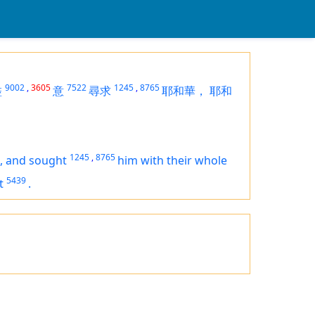
9002
,
3605
7522
1245
,
8765
盡
意
尋求
耶和華，
耶和
1245
,
8765
,
and sought
him with their whole
5439
t
.