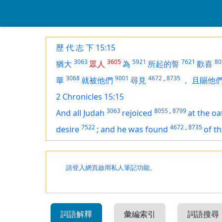
歷 代 志 下 15:15
3063
3605
5921
7621
80
猶大
眾人
為
所起的誓
歡喜
3068
9001
4672
,
8735
華
就被他們
尋見
，
且賜他
2 Chronicles 15:15
3063
8055
,
8799
And all Judah
rejoiced
at the oa
7522
4672
,
8735
desire
;
and he was found
of t
請登入網頁啟用私人筆記功能。
詞語解釋
彙編索引
詞語搜尋