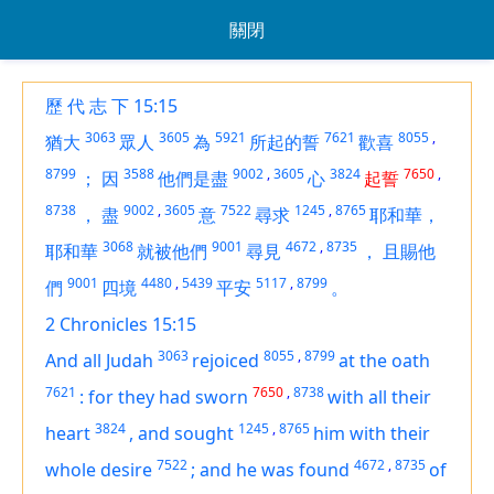
關閉
歷 代 志 下 15:15
3063
3605
5921
7621
8055
,
猶大
眾人
為
所起的誓
歡喜
8799
3588
9002
,
3605
3824
7650
,
；
因
他們是盡
心
起誓
8738
9002
,
3605
7522
1245
,
8765
，
盡
意
尋求
耶和華，
3068
9001
4672
,
8735
耶和華
就被他們
尋見
，
且賜他
9001
4480
,
5439
5117
,
8799
們
四境
平安
。
2 Chronicles 15:15
3063
8055
,
8799
And all Judah
rejoiced
at the oath
7621
7650
,
8738
:
for they had sworn
with all their
3824
1245
,
8765
heart
,
and sought
him with their
7522
4672
,
8735
whole desire
;
and he was found
of