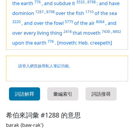
776
3533
,
8798
the earth
,
and subdue it
:
and have
7287
,
8798
1710
dominion
over the fish
of the sea
3220
5775
8064
,
and over the fowl
of the air
,
and
2416
7430
,
8802
over every living thing
that moveth
776
upon the earth
.
[moveth: Heb. creepeth]
請登入網頁啟用私人筆記功能。
詞語解釋
彙編索引
詞語搜尋
希伯來詞彙 #1288 的意思
barak {baw-rak'}