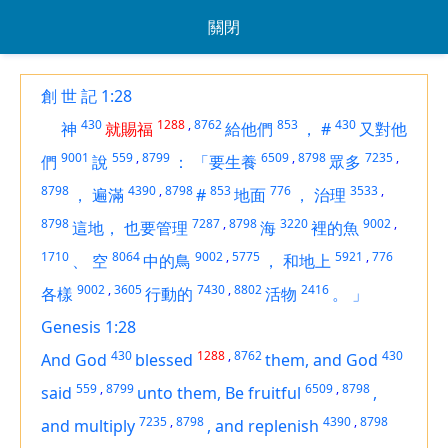
關閉
創 世 記 1:28
430
1288
,
8762
853
430
神
就賜福
給他們
，
#
又對他
9001
559
,
8799
6509
,
8798
7235
,
們
說
：
「要生養
眾多
8798
4390
,
8798
853
776
3533
,
，
遍滿
#
地面
，
治理
8798
7287
,
8798
3220
9002
,
這地，
也要管理
海
裡的魚
1710
8064
9002
,
5775
5921
,
776
、
空
中的鳥
，
和地上
9002
,
3605
7430
,
8802
2416
各樣
行動的
活物
。
」
Genesis 1:28
430
1288
,
8762
430
And God
blessed
them, and God
559
,
8799
6509
,
8798
said
unto them, Be fruitful
,
7235
,
8798
4390
,
8798
and multiply
,
and replenish