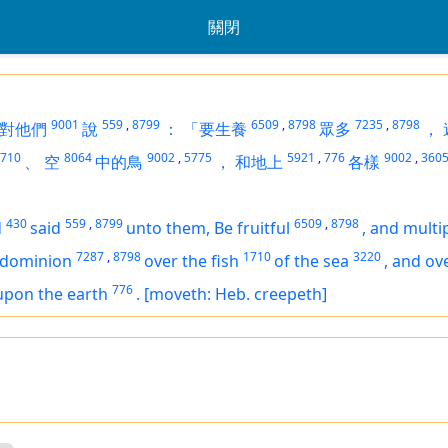
關閉
9001
559
,
8799
6509
,
8798
7235
,
8798
對他們
說
：
「要生養
眾多
，
710
8064
9002
,
5775
5921
,
776
9002
,
360
、
空
中的鳥
，
和地上
各樣
430
559
,
8799
6509
,
8798
d
said
unto them, Be fruitful
,
and multi
7287
,
8798
1710
3220
 dominion
over the fish
of the sea
,
and ove
776
upon the earth
.
[moveth: Heb. creepeth]