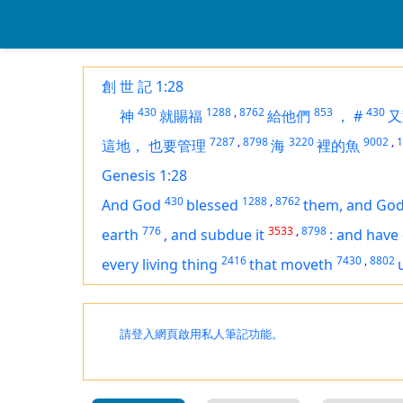
創 世 記 1:28
430
1288
,
8762
853
430
神
就賜福
給他們
，
#
又
7287
,
8798
3220
9002
,
1
這地，
也要管理
海
裡的魚
Genesis 1:28
430
1288
,
8762
And God
blessed
them, and Go
776
3533
,
8798
earth
,
and subdue it
:
and have
2416
7430
,
8802
every living thing
that moveth
請登入網頁啟用私人筆記功能。