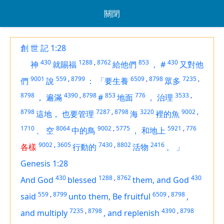
關閉
創 世 記 1:28
430
1288
,
8762
853
430
神
就賜福
給他們
，
#
又對他
9001
559
,
8799
6509
,
8798
7235
,
們
說
：
「要生養
眾多
8798
4390
,
8798
853
776
3533
,
，
遍滿
#
地面
，
治理
8798
7287
,
8798
3220
9002
,
這地，
也要管理
海
裡的魚
1710
8064
9002
,
5775
5921
,
776
、
空
中的鳥
，
和地上
9002
,
3605
7430
,
8802
2416
各樣
行動的
活物
。
」
Genesis 1:28
430
1288
,
8762
430
And God
blessed
them, and God
559
,
8799
6509
,
8798
said
unto them, Be fruitful
,
7235
,
8798
4390
,
8798
and multiply
,
and replenish