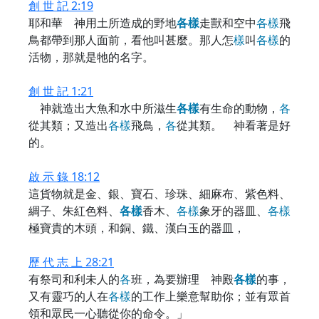
創 世 記 2:19
耶和華 神用土所造成的野地
各
樣
走獸和空中
各
樣
飛
鳥都帶到那人面前，看他叫甚麼。那人怎
樣
叫
各
樣
的
活物，那就是牠的名字。
創 世 記 1:21
神就造出大魚和水中所滋生
各
樣
有生命的動物，
各
從其類；又造出
各
樣
飛鳥，
各
從其類。 神看著是好
的。
啟 示 錄 18:12
這貨物就是金、銀、寶石、珍珠、細麻布、紫色料、
綢子、朱紅色料、
各
樣
香木、
各
樣
象牙的器皿、
各
樣
極寶貴的木頭，和銅、鐵、漢白玉的器皿，
歷 代 志 上 28:21
有祭司和利未人的
各
班，為要辦理 神殿
各
樣
的事，
又有靈巧的人在
各
樣
的工作上樂意幫助你；並有眾首
領和眾民一心聽從你的命令。」