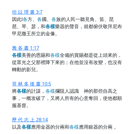
但 以 理 書 3:7
因此l
各
方、
各
國、
各
族的人民一聽見角、笛、琵
琶、琴、瑟，和
各
樣
樂器的聲音，就都俯伏敬拜尼布
甲尼撒王所立的金像。
雅 各 書 1:17
各
樣
美善的恩賜和
各
樣
全備的賞賜都是從上頭來的，
從眾光之父那裡降下來的；在他並沒有改變，也沒有
轉動的影兒。
哥 林 多 後 書 10:5
將
各
樣
的計謀，
各
樣
攔阻人認識 神的那些自高之
事，一概攻破了，又將人所有的心意奪回，使他都順
服基督。
歷 代 志 上 28:14
以及
各
樣
應用金器的分兩和
各
樣
應用銀器的分兩，