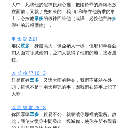
人中，凡將他的假神接到心裡，把陷於罪的絆腳石放
在面前，又就了先知來的，我─耶和華在他所求的事
上，必按他
眾
多
的假神回答他（或譯：必按他拜許
多
假神的罪報應他），
申 命 記 2:21
那民
眾
多
，身體高大，像亞衲人一樣，但耶和華從亞
捫人面前除滅他們，亞捫人就得了他們的地，接著居
住。
以 斯 拉 記 10:13
只是百姓
眾
多
，又逢大雨的時令，我們不能站在外
頭，這也不是一兩天辦完的事，因我們在這事上犯了
大罪；
以 西 結 書 28:18
你因罪孽
眾
多
，貿易不公，就褻瀆你那裡的聖所。故
此，我使火從你中間發出，燒滅你，使你在所有觀看