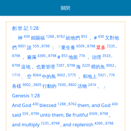
關閉
創 世 記 1:28
430
1288
,
8762
853
430
神
就賜福
給他們
，
#
又對他
9001
559
,
8799
6509
,
8798
7235
,
們
說
：
「要生養
眾多
8798
4390
,
8798
853
776
3533
,
，
遍滿
#
地面
，
治理
8798
7287
,
8798
3220
9002
,
這地，
也要管理
海
裡的魚
1710
8064
9002
,
5775
5921
,
776
、
空
中的鳥
，
和地上
9002
,
3605
7430
,
8802
2416
各樣
行動的
活物
。
」
Genesis 1:28
430
1288
,
8762
430
And God
blessed
them, and God
559
,
8799
6509
,
8798
said
unto them, Be fruitful
,
7235
,
8798
4390
,
8798
and multiply
,
and replenish