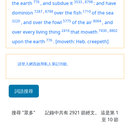
776
3533
,
8798
the earth
,
and subdue it
:
and have
7287
,
8798
1710
dominion
over the fish
of the sea
3220
5775
8064
,
and over the fowl
of the air
,
and
2416
7430
,
8802
over every living thing
that moveth
776
upon the earth
.
[moveth: Heb. creepeth]
請登入網頁啟用私人筆記功能。
詞語搜尋
搜尋 "眾多"
記錄中共有
2921
節經文。 這是第 1
至 10 節