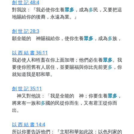
創 世 記 48:4
對我說：『我必使你生養
眾
多
，成為
多
民，又要把這
地賜給你的後裔，永遠為業。』
創 世 記 28:3
願全能的 神賜福給你，使你生養
眾
多
，成為
多
族，
以 西 結 書 36:11
我必使人和牲畜在你上面加增；他們必生養
眾
多
。我
要使你照舊有人居住，並要賜福與你比先前更
多
，你
就知道我是耶和華。
創 世 記 35:11
神又對他說：「我是全能的 神；你要生養
眾
多
，
將來有一族和
多
國的民從你而生，又有君王從你而
出。
以 西 結 書 14:4
所以你要告訴他們：『主耶和華如此說：以色列家的