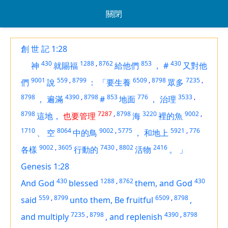
關閉
創 世 記 1:28
430
1288
,
8762
853
430
神
就賜福
給他們
，
#
又對他
9001
559
,
8799
6509
,
8798
7235
,
們
說
：
「要生養
眾多
8798
4390
,
8798
853
776
3533
,
，
遍滿
#
地面
，
治理
8798
7287
,
8798
3220
9002
,
這地，
也要管理
海
裡的魚
1710
8064
9002
,
5775
5921
,
776
、
空
中的鳥
，
和地上
9002
,
3605
7430
,
8802
2416
各樣
行動的
活物
。
」
Genesis 1:28
430
1288
,
8762
430
And God
blessed
them, and God
559
,
8799
6509
,
8798
said
unto them, Be fruitful
,
7235
,
8798
4390
,
8798
and multiply
,
and replenish