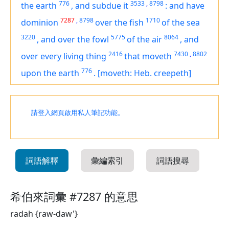
776
3533
,
8798
the earth
,
and subdue it
:
and have
7287
,
8798
1710
dominion
over the fish
of the sea
3220
5775
8064
,
and over the fowl
of the air
,
and
2416
7430
,
8802
over every living thing
that moveth
776
upon the earth
.
[moveth: Heb. creepeth]
請登入網頁啟用私人筆記功能。
詞語解釋
彙編索引
詞語搜尋
希伯來詞彙 #7287 的意思
radah {raw-daw'}