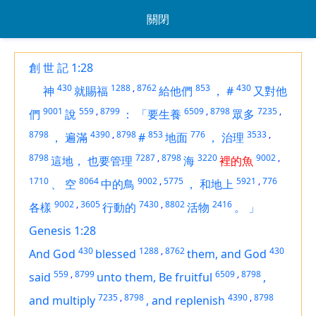
關閉
創 世 記 1:28
430
1288
,
8762
853
430
神
就賜福
給他們
，
#
又對他
9001
559
,
8799
6509
,
8798
7235
,
們
說
：
「要生養
眾多
8798
4390
,
8798
853
776
3533
,
，
遍滿
#
地面
，
治理
8798
7287
,
8798
3220
9002
,
這地，
也要管理
海
裡的魚
1710
8064
9002
,
5775
5921
,
776
、
空
中的鳥
，
和地上
9002
,
3605
7430
,
8802
2416
各樣
行動的
活物
。
」
Genesis 1:28
430
1288
,
8762
430
And God
blessed
them, and God
559
,
8799
6509
,
8798
said
unto them, Be fruitful
,
7235
,
8798
4390
,
8798
and multiply
,
and replenish