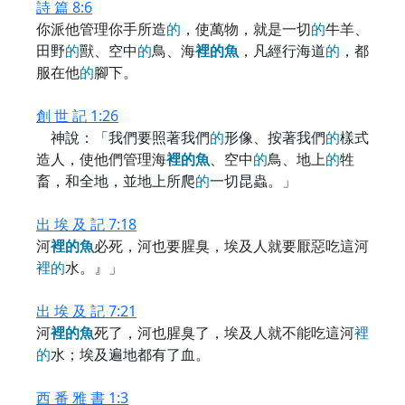
詩 篇 8:6
你派他管理你手所造
的
，使萬物，就是一切
的
牛羊、
田野
的
獸、空中
的
鳥、海
裡
的
魚
，凡經行海道
的
，都
服在他
的
腳下。
創 世 記 1:26
神說：「我們要照著我們
的
形像、按著我們
的
樣式
造人，使他們管理海
裡
的
魚
、空中
的
鳥、地上
的
牲
畜，和全地，並地上所爬
的
一切昆蟲。」
出 埃 及 記 7:18
河
裡
的
魚
必死，河也要腥臭，埃及人就要厭惡吃這河
裡
的
水。』」
出 埃 及 記 7:21
河
裡
的
魚
死了，河也腥臭了，埃及人就不能吃這河
裡
的
水；埃及遍地都有了血。
西 番 雅 書 1:3