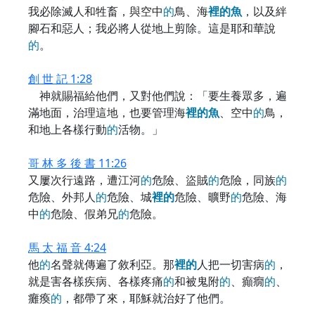
我必除滅人和牲畜，與空中
的
鳥、海
裡
的
魚
，以及絆
腳石和惡人；我必將人從地上剪除。這是耶和華說
的
。
創 世 記 1:28
神就賜福給他們，又對他們說：「要生養眾多，遍
滿地面，治理這地，也要管理海
裡
的
魚
、空中
的
鳥，
和地上各樣行動
的
活物。」
哥 林 多 後 書 11:26
又屢次行遠路，遭江河
的
危險、盜賊
的
危險，同族
的
危險、外邦人
的
危險、城
裡
的
危險、曠野
的
危險、海
中
的
危險、假弟兄
的
危險。
馬 太 福 音 4:24
他
的
名聲就傳遍了敘利亞。那
裡
的
人把一切害病
的
，
就是害各樣疾病、各樣疼痛
的
和被鬼附
的
、癲癇
的
、
癱瘓
的
，都帶了來，耶穌就治好了他們。