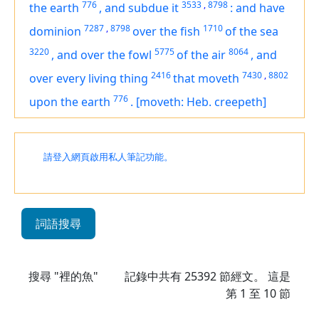
776
3533
,
8798
the earth
,
and subdue it
:
and have
7287
,
8798
1710
dominion
over the fish
of the sea
3220
5775
8064
,
and over the fowl
of the air
,
and
2416
7430
,
8802
over every living thing
that moveth
776
upon the earth
.
[moveth: Heb. creepeth]
請登入網頁啟用私人筆記功能。
詞語搜尋
搜尋 "裡的魚"
記錄中共有
25392
節經文。 這是
第 1 至 10 節