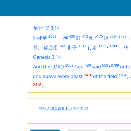
創 世 記 3:14
3068
430
413
5175
559
,
8799
耶和華
神
對
蛇
說
5921
1512
3212
,
8799
甚。
你必用
肚子
行走
，
終
Genesis 3:14
3068
430
559
,
8799
And the LORD
God
said
unto
2416
7704
and above every beast
of the field
;
2416
:
請登入網頁啟用私人筆記功能。