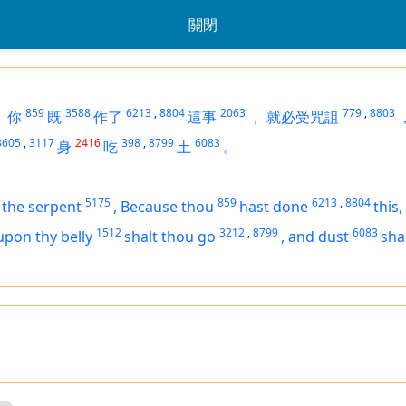
關閉
859
3588
6213
,
8804
2063
779
,
8803
：
你
既
作了
這事
，
就必受咒詛
3605
,
3117
2416
398
,
8799
6083
身
吃
土
。
5175
859
6213
,
8804
 the serpent
,
Because thou
hast done
this
1512
3212
,
8799
6083
upon thy belly
shalt thou go
,
and dust
sha