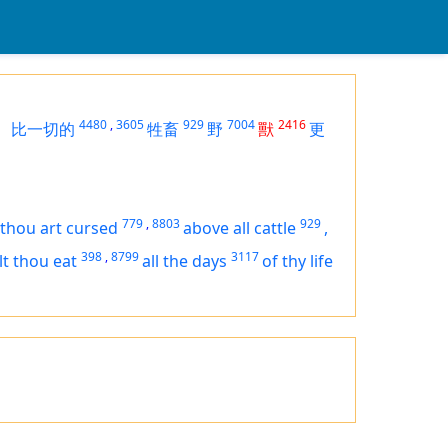
4480
,
3605
929
7004
2416
，
比一切的
牲畜
野
獸
更
779
,
8803
929
, thou
art
cursed
above all cattle
,
398
,
8799
3117
lt thou eat
all the days
of thy life