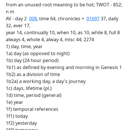
from an unused root meaning to be hot; TWOT - 852;
n m
AV - day 2
008
, time 64, chronicles +
01697
37, daily
32, ever 17,
year 14, continually 10, when 10, as 10, while 8, full 8
always 4, whole 4, alway 4, misc 44; 2274
1) day, time, year
1a) day (as opposed to night)
1b) day (24 hour period)
1b1) as defined by evening and morning in Genesis 1
1b2) as a division of time
1b2a) a working day, a day's journey
1c) days, lifetime (pl.)
1d) time, period (general)
1e) year
1f) temporal references
1f1) today
1f2) yesterday