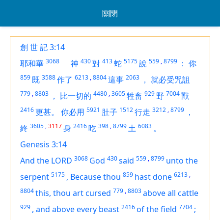
關閉
創 世 記 3:14
3068
430
413
5175
559
,
8799
耶和華
神
對
蛇
說
：
你
859
3588
6213
,
8804
2063
既
作了
這事
，
就必受咒詛
779
,
8803
4480
,
3605
929
7004
，
比一切的
牲畜
野
獸
2416
5921
1512
3212
,
8799
更甚。
你必用
肚子
行走
，
3605
,
3117
2416
398
,
8799
6083
終
身
吃
土
。
Genesis 3:14
3068
430
559
,
8799
And the LORD
God
said
unto the
5175
859
6213
,
serpent
,
Because thou
hast done
8804
779
,
8803
this, thou
art
cursed
above all cattle
929
2416
7704
,
and above every beast
of the field
;