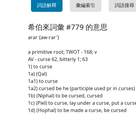
詞語解釋
彙編索引
詞語搜尋
希伯來詞彙 #779 的意思
arar {aw-rar'}
a primitive root; TWOT - 168; v
AV - curse 62, bitterly 1; 63
1) to curse
1a) (Qal)
1a1) to curse
1a2) cursed be he (participle used pr in curses)
1b) (Niphal) to be cursed, cursed
1c) (Piel) to curse, lay under a curse, put a curs
1d) (Hophal) to be made a curse, be cursed