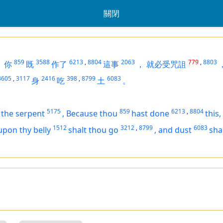
關閉
859
3588
6213
,
8804
2063
779
,
8803
：
你
既
作了
這事
，
就必受咒詛
3605
,
3117
2416
398
,
8799
6083
身
吃
土
。
5175
859
6213
,
8804
 the serpent
,
Because thou
hast done
this
1512
3212
,
8799
6083
upon thy belly
shalt thou go
,
and dust
sha