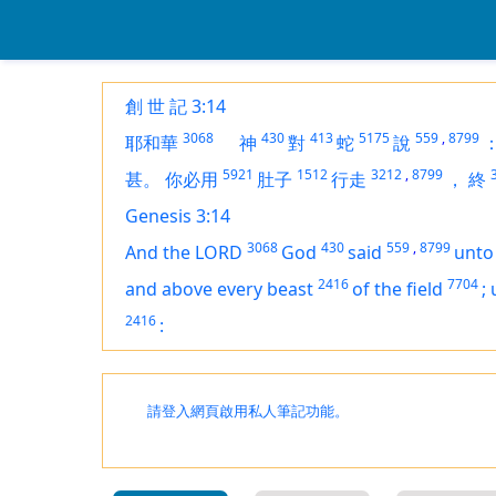
創 世 記 3:14
3068
430
413
5175
559
,
8799
耶和華
神
對
蛇
說
5921
1512
3212
,
8799
甚。
你必用
肚子
行走
，
終
Genesis 3:14
3068
430
559
,
8799
And the LORD
God
said
unto
2416
7704
and above every beast
of the field
;
2416
:
請登入網頁啟用私人筆記功能。