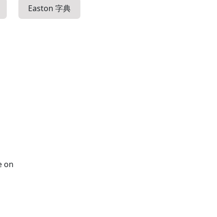
Easton 字典
e on