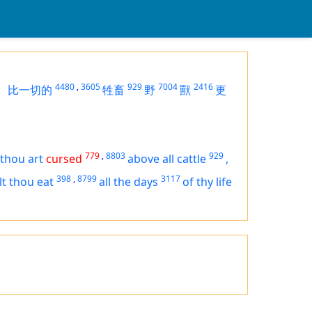
4480
,
3605
929
7004
2416
，
比一切的
牲畜
野
獸
更
779
,
8803
929
, thou
art
cursed
above all cattle
,
398
,
8799
3117
lt thou eat
all the days
of thy life