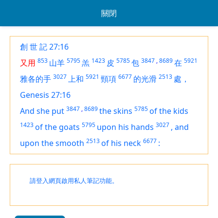
關閉
創 世 記 27:16
853
5795
1423
5785
3847
,
8689
5921
又用
山羊
羔
皮
包
在
3027
5921
6677
2513
雅各的手
上和
頸項
的光滑
處，
Genesis 27:16
3847
,
8689
5785
And she put
the skins
of the kids
1423
5795
3027
of the goats
upon his hands
,
and
2513
6677
upon the smooth
of his neck
:
請登入網頁啟用私人筆記功能。