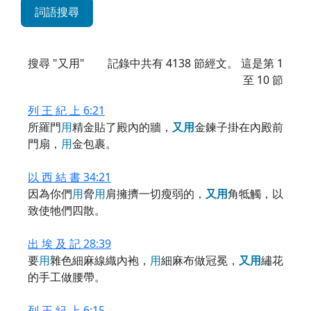
詞語搜尋
搜尋 "又用"
記錄中共有
4138
節經文。 這是第 1
至 10 節
列 王 紀 上 6:21
所羅門
用
精金貼了殿內的牆，
又
用
金鍊子掛在內殿前
門扇，
用
金包裹。
以 西 結 書 34:21
因為你們
用
脅
用
肩擁擠一切瘦弱的，
又
用
角牴觸，以
致使牠們四散。
出 埃 及 記 28:39
要
用
雜色細麻線織內袍，
用
細麻布做冠冕，
又
用
繡花
的手工做腰帶。
列 王 紀 上 6:15