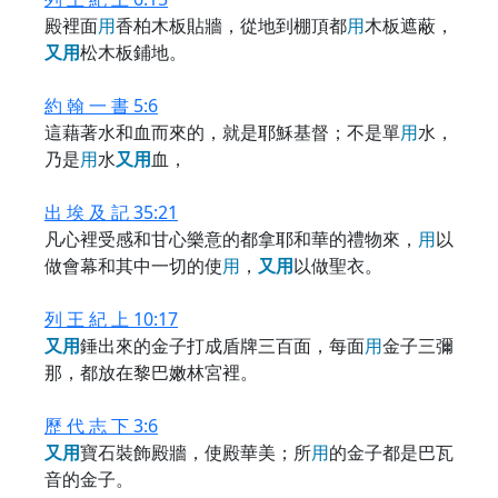
殿裡面
用
香柏木板貼牆，從地到棚頂都
用
木板遮蔽，
又
用
松木板鋪地。
約 翰 一 書 5:6
這藉著水和血而來的，就是耶穌基督；不是單
用
水，
乃是
用
水
又
用
血，
出 埃 及 記 35:21
凡心裡受感和甘心樂意的都拿耶和華的禮物來，
用
以
做會幕和其中一切的使
用
，
又
用
以做聖衣。
列 王 紀 上 10:17
又
用
錘出來的金子打成盾牌三百面，每面
用
金子三彌
那，都放在黎巴嫩林宮裡。
歷 代 志 下 3:6
又
用
寶石裝飾殿牆，使殿華美；所
用
的金子都是巴瓦
音的金子。