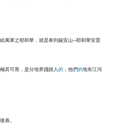
給萬軍之耶和華，就是奉到錫安山─耶和華安置
極其可畏，是分地界踐踏人
的
；他們
的
地有江河
後盾。