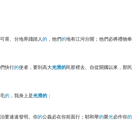
可畏、分地界踐踏人
的
，他們
的
地有江河分開；他們必將禮物奉
們快行
的
使者，要到高大
光
滑
的
民那裡去。自從開國以來，那民
毛
的
，我身上是
光
滑
的
；
治要速速發明。你
的
公義必在你前面行；耶和華
的
榮
光
必作你
的