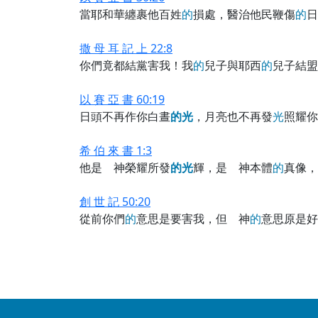
當耶和華纏裹他百姓
的
損處，醫治他民鞭傷
的
日
撒 母 耳 記 上 22:8
你們竟都結黨害我！我
的
兒子與耶西
的
兒子結盟
以 賽 亞 書 60:19
日頭不再作你白晝
的
光
，月亮也不再發
光
照耀你
希 伯 來 書 1:3
他是 神榮耀所發
的
光
輝，是 神本體
的
真像，
創 世 記 50:20
從前你們
的
意思是要害我，但 神
的
意思原是好