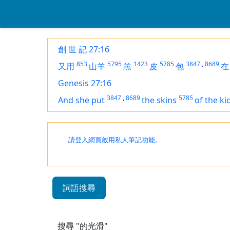
創 世 記 27:16
853
5795
1423
5785
3847
,
8689
又用
山羊
羔
皮
包
在
Genesis 27:16
3847
,
8689
5785
And she put
the skins
of the ki
請登入網頁啟用私人筆記功能。
詞語搜尋
搜尋 "的光滑"