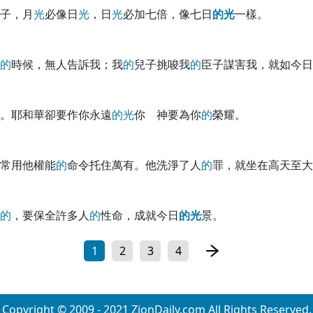
子，月
光
必像日
光
，日
光
必加七倍，像七日
的
光
一樣。
的
時候，無人告訴我；我
的
兒子挑唆我
的
臣子謀害我，就如今日
。耶和華卻要作你永遠
的
光
你 神要為你
的
榮耀。
常用他權能
的
命令托住萬有。他洗淨了人
的
罪，就坐在高天至大
的
，要保全許多人
的
性命，成就今日
的
光
景。
1
2
3
4
Copyright © 2009 - 2021 ZionDaily.com All Rights Reserved.