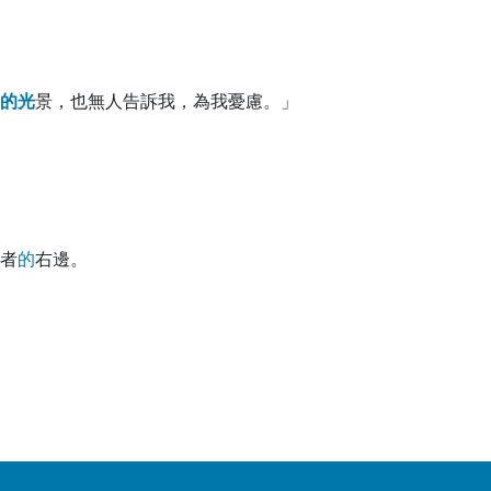
的
光
景，也無人告訴我，為我憂慮。」
者
的
右邊。