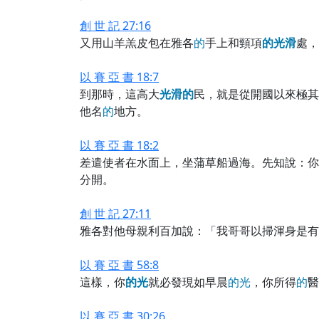
創 世 記 27:16
又用山羊羔皮包在雅各
的
手上和頸項
的
光
滑
處，
以 賽 亞 書 18:7
到那時，這高大
光
滑
的
民，就是從開國以來極其
他名
的
地方。
以 賽 亞 書 18:2
差遣使者在水面上，坐蒲草船過海。先知說：你
分開。
創 世 記 27:11
雅各對他母親利百加說：「我哥哥以掃渾身是有
以 賽 亞 書 58:8
這樣，你
的
光
就必發現如早晨
的
光
，你所得
的
醫
以 賽 亞 書 30:26