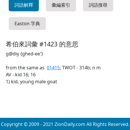
詞語解釋
彙編索引
詞語搜尋
Easton 字典
希伯來詞彙 #1423 的意思
g@diy {ghed-ee'}
from the same as
01415
; TWOT - 314b; n m
AV - kid 16; 16
1) kid, young male goat
Copyright © 2009 - 2021 ZionDaily.com All Rights Reserved.