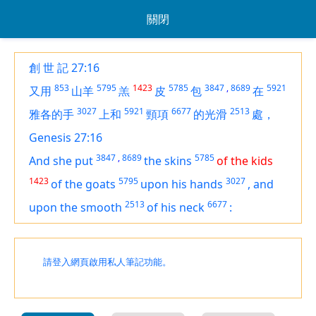
關閉
創 世 記 27:16
853
5795
1423
5785
3847
,
8689
5921
又用
山羊
羔
皮
包
在
3027
5921
6677
2513
雅各的手
上和
頸項
的光滑
處，
Genesis 27:16
3847
,
8689
5785
And she put
the skins
of the kids
1423
5795
3027
of the goats
upon his hands
,
and
2513
6677
upon the smooth
of his neck
:
請登入網頁啟用私人筆記功能。