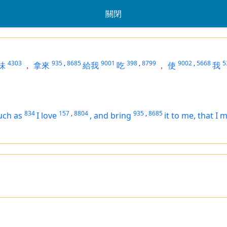
關閉
4303
935
,
8685
9001
398
,
8799
9002
,
5668
5
味
，
拿來
給我
吃
，
使
我
834
157
,
8804
935
,
8685
uch as
I love
,
and bring
it
to me, that I 