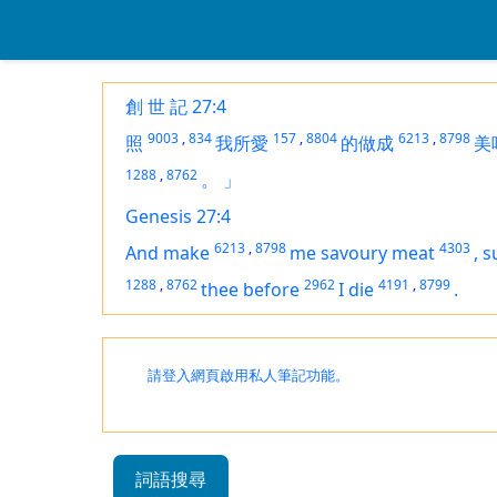
創 世 記 27:4
9003
,
834
157
,
8804
6213
,
8798
照
我所愛
的做成
美
1288
,
8762
。
」
Genesis 27:4
6213
,
8798
4303
And make
me savoury meat
,
s
1288
,
8762
2962
4191
,
8799
thee before
I die
.
請登入網頁啟用私人筆記功能。
詞語搜尋