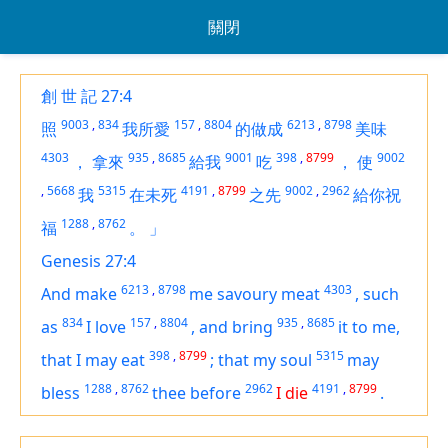
關閉
創 世 記 27:4
9003
,
834
157
,
8804
6213
,
8798
照
我所愛
的做成
美味
4303
935
,
8685
9001
398
,
8799
9002
，
拿來
給我
吃
，
使
,
5668
5315
4191
,
8799
9002
,
2962
我
在未死
之先
給你祝
1288
,
8762
福
。
」
Genesis 27:4
6213
,
8798
4303
And make
me savoury meat
,
such
834
157
,
8804
935
,
8685
as
I love
,
and bring
it
to me,
398
,
8799
5315
that I may eat
;
that my soul
may
1288
,
8762
2962
4191
,
8799
bless
thee before
I die
.