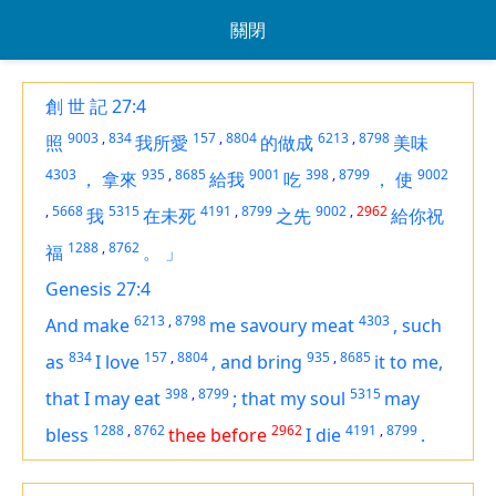
關閉
創 世 記 27:4
9003
,
834
157
,
8804
6213
,
8798
照
我所愛
的做成
美味
4303
935
,
8685
9001
398
,
8799
9002
，
拿來
給我
吃
，
使
,
5668
5315
4191
,
8799
9002
,
2962
我
在未死
之先
給你祝
1288
,
8762
福
。
」
Genesis 27:4
6213
,
8798
4303
And make
me savoury meat
,
such
834
157
,
8804
935
,
8685
as
I love
,
and bring
it
to me,
398
,
8799
5315
that I may eat
;
that my soul
may
1288
,
8762
2962
4191
,
8799
bless
thee before
I die
.