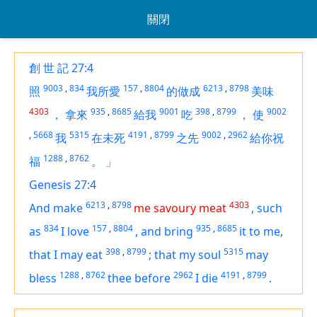
關閉
創 世 記 27:4
9003
,
834
157
,
8804
6213
,
8798
照
我所愛
的做成
美味
4303
935
,
8685
9001
398
,
8799
9002
，
拿來
給我
吃
，
使
,
5668
5315
4191
,
8799
9002
,
2962
我
在未死
之先
給你祝
1288
,
8762
福
。
」
Genesis 27:4
6213
,
8798
4303
And make
me savoury meat
,
such
834
157
,
8804
935
,
8685
as
I love
,
and bring
it
to me,
398
,
8799
5315
that I may eat
;
that my soul
may
1288
,
8762
2962
4191
,
8799
bless
thee before
I die
.