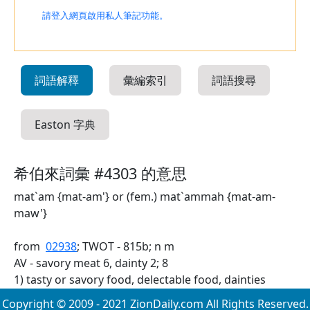
請登入網頁啟用私人筆記功能。
詞語解釋
彙編索引
詞語搜尋
Easton 字典
希伯來詞彙 #4303 的意思
mat`am {mat-am'} or (fem.) mat`ammah {mat-am-
maw'}
from
02938
; TWOT - 815b; n m
AV - savory meat 6, dainty 2; 8
1) tasty or savory food, delectable food, dainties
Copyright © 2009 - 2021 ZionDaily.com All Rights Reserved.