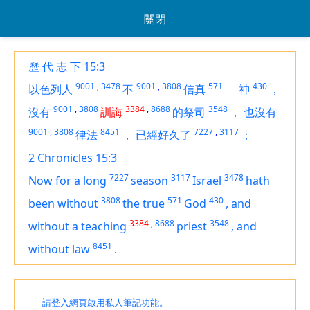
關閉
歷 代 志 下 15:3
9001
,
3478
9001
,
3808
571
430
以色列人
不
信真
神
，
9001
,
3808
3384
,
8688
3548
沒有
訓誨
的祭司
，
也沒有
9001
,
3808
8451
7227
,
3117
律法
，
已經好久了
；
2 Chronicles 15:3
7227
3117
3478
Now for a long
season
Israel
hath
3808
571
430
been
without
the true
God
,
and
3384
,
8688
3548
without a teaching
priest
,
and
8451
without law
.
請登入網頁啟用私人筆記功能。