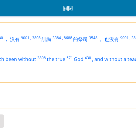
關閉
30
9001
,
3808
3384
,
8688
3548
9001
,
38
，
沒有
訓誨
的祭司
，
也沒有
3808
571
430
th been
without
the true
God
,
and without a tea