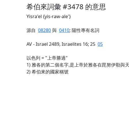
希伯來詞彙 #3478 的意思
Yisra'el {yis-raw-ale'}
源自
08280
與
0410
; 陽性專有名詞
AV - Israel 2489, Israelites 16; 25
05
以色列 = "上帝勝過"
1) 雅各的第二個名字,是上帝於雅各在毘努伊勒與
2) 希伯來的國家稱號