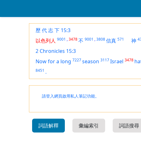
歷 代 志 下 15:3
9001
,
3478
9001
,
3808
571
4
以色列人
不
信真
神
2 Chronicles 15:3
7227
3117
3478
Now for a long
season
Israel
ha
8451
.
請登入網頁啟用私人筆記功能。
詞語解釋
彙編索引
詞語搜尋