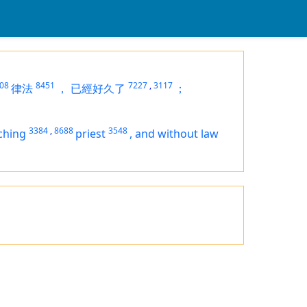
08
8451
7227
,
3117
律法
，
已經好久了
；
3384
,
8688
3548
ching
priest
,
and without law