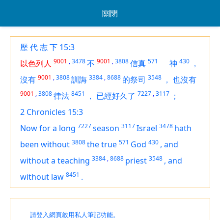
關閉
歷 代 志 下 15:3
9001
,
3478
9001
,
3808
571
430
以色列人
不
信真
神
，
9001
,
3808
3384
,
8688
3548
沒有
訓誨
的祭司
，
也沒有
9001
,
3808
8451
7227
,
3117
律法
，
已經好久了
；
2 Chronicles 15:3
7227
3117
3478
Now for a long
season
Israel
hath
3808
571
430
been
without
the true
God
,
and
3384
,
8688
3548
without a teaching
priest
,
and
8451
without law
.
請登入網頁啟用私人筆記功能。