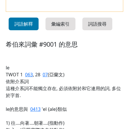
詞語解釋
彙編索引
詞語搜尋
希伯來詞彙 #9001 的意思
le
TWOT 1
063
, 28
07
(亞蘭文)
依附介系詞
這種介系詞不能獨立存在, 必須依附於和它連用的詞, 多位
於字首.
le的意思與
0413
'el {ale}類似
1) 往....向著....朝著....(指動作)