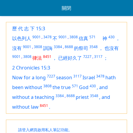
關閉
歷 代 志 下 15:3
9001
,
3478
9001
,
3808
571
430
以色列人
不
信真
神
，
9001
,
3808
3384
,
8688
3548
沒有
訓誨
的祭司
，
也沒有
9001
,
3808
8451
7227
,
3117
律法
，
已經好久了
；
2 Chronicles 15:3
7227
3117
3478
Now for a long
season
Israel
hath
3808
571
430
been
without
the true
God
,
and
3384
,
8688
3548
without a teaching
priest
,
and
8451
without law
.
請登入網頁啟用私人筆記功能。