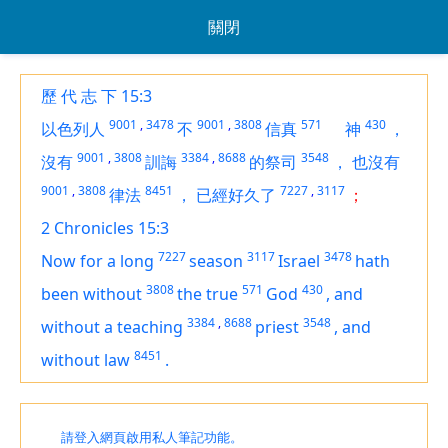
關閉
歷 代 志 下 15:3
9001
,
3478
9001
,
3808
571
430
以色列人
不
信真
神
，
9001
,
3808
3384
,
8688
3548
沒有
訓誨
的祭司
，
也沒有
9001
,
3808
8451
7227
,
3117
律法
，
已經好久了
；
2 Chronicles 15:3
7227
3117
3478
Now for a long
season
Israel
hath
3808
571
430
been
without
the true
God
,
and
3384
,
8688
3548
without a teaching
priest
,
and
8451
without law
.
請登入網頁啟用私人筆記功能。