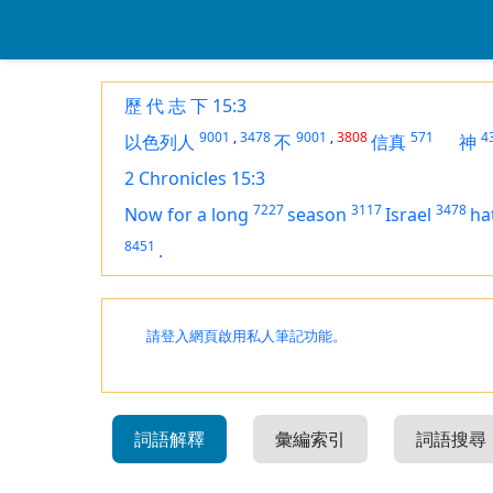
歷 代 志 下 15:3
9001
,
3478
9001
,
3808
571
4
以色列人
不
信真
神
2 Chronicles 15:3
7227
3117
3478
Now for a long
season
Israel
ha
8451
.
請登入網頁啟用私人筆記功能。
詞語解釋
彙編索引
詞語搜尋