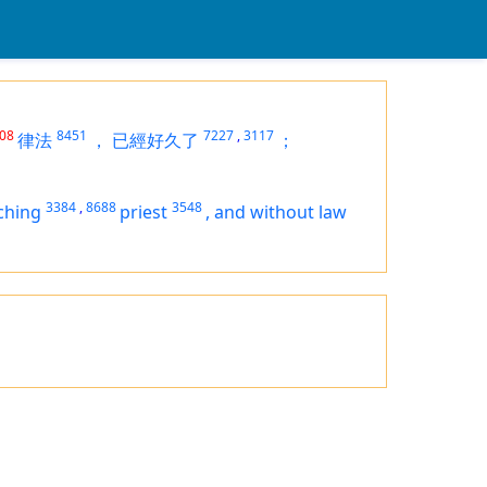
08
8451
7227
,
3117
律法
，
已經好久了
；
3384
,
8688
3548
ching
priest
,
and without law