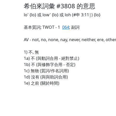
希伯來詞彙 #3808 的意思
lo' {lo} 或 low' {lo} 或 loh (#申 3:11|) {lo}
基本質詞; TWOT - 1
064
; 副詞
AV - not, no, none, nay, never, neither, ere, othe
1) 不, 無
1a) 不 (與動詞合用 - 絕對禁止)
1b) 不 (與修飾字合用 - 否定)
1c) 無物 (質詞/作名詞用)
1d) 沒有 (與與助詞合用)
1e) 之前 (關於時間)