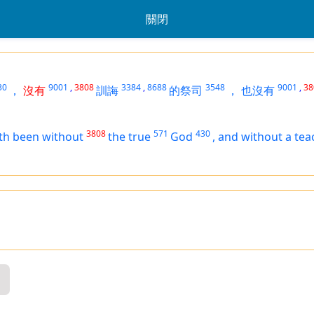
關閉
30
9001
,
3808
3384
,
8688
3548
9001
,
38
，
沒有
訓誨
的祭司
，
也沒有
3808
571
430
th been
without
the true
God
,
and without a tea