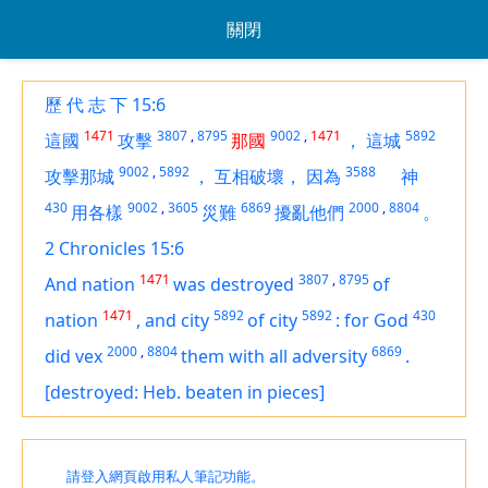
關閉
歷 代 志 下 15:6
1471
3807
,
8795
9002
,
1471
5892
這國
攻擊
那國
，
這城
9002
,
5892
3588
攻擊那城
，
互相破壞，
因為
神
430
9002
,
3605
6869
2000
,
8804
用各樣
災難
擾亂他們
。
2 Chronicles 15:6
1471
3807
,
8795
And nation
was destroyed
of
1471
5892
5892
430
nation
,
and city
of city
:
for God
2000
,
8804
6869
did vex
them with all adversity
.
[destroyed: Heb. beaten in pieces]
請登入網頁啟用私人筆記功能。