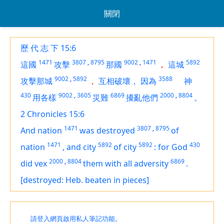
關閉
歷 代 志 下 15:6
1471
3807
,
8795
9002
,
1471
5892
這國
攻擊
那國
，
這城
9002
,
5892
3588
攻擊那城
，
互相破壞，
因為
神
430
9002
,
3605
6869
2000
,
8804
用各樣
災難
擾亂他們
。
2 Chronicles 15:6
1471
3807
,
8795
And nation
was destroyed
of
1471
5892
5892
430
nation
,
and city
of city
:
for God
2000
,
8804
6869
did vex
them with all adversity
.
[destroyed: Heb. beaten in pieces]
請登入網頁啟用私人筆記功能。