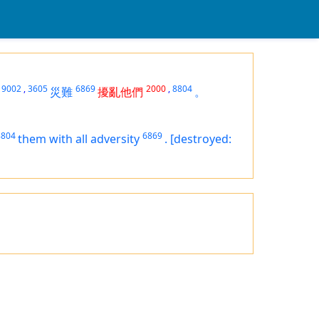
9002
,
3605
6869
2000
,
8804
災難
擾亂他們
。
8804
6869
them with all adversity
.
[destroyed: