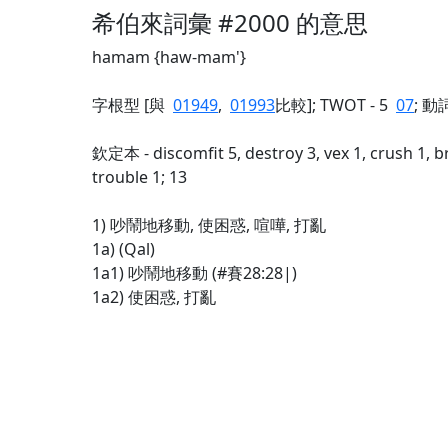
希伯來詞彙 #2000 的意思
hamam {haw-mam'}
字根型 [與
01949
,
01993
比較]; TWOT - 5
07
; 動
欽定本 - discomfit 5, destroy 3, vex 1, crush 1, 
trouble 1; 13
1) 吵鬧地移動, 使困惑, 喧嘩, 打亂
1a) (Qal)
1a1) 吵鬧地移動 (#賽28:28|)
1a2) 使困惑, 打亂