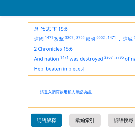
歷 代 志 下 15:6
1471
3807
,
8795
9002
,
1471
這國
攻擊
那國
，
這城
2 Chronicles 15:6
1471
3807
,
8795
And nation
was destroyed
of n
Heb. beaten in pieces]
請登入網頁啟用私人筆記功能。
詞語解釋
彙編索引
詞語搜尋