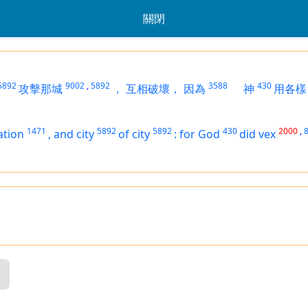
關閉
5892
9002
,
5892
3588
430
攻擊那城
，
互相破壞，
因為
神
用各樣
1471
5892
5892
430
2000
,
ation
,
and city
of city
:
for God
did vex