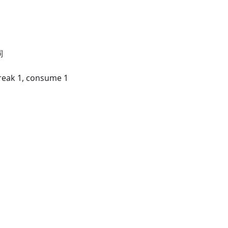
詞
break 1, consume 1