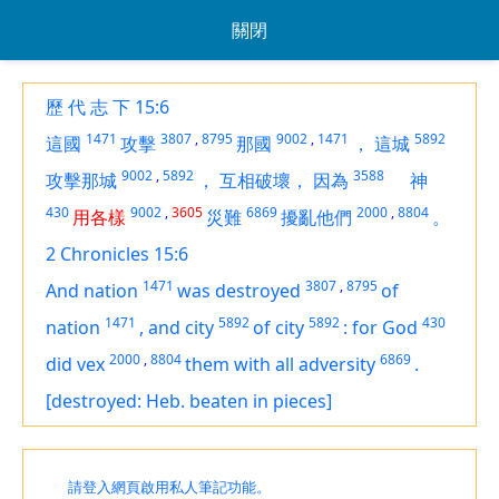
關閉
歷 代 志 下 15:6
1471
3807
,
8795
9002
,
1471
5892
這國
攻擊
那國
，
這城
9002
,
5892
3588
攻擊那城
，
互相破壞，
因為
神
430
9002
,
3605
6869
2000
,
8804
用各樣
災難
擾亂他們
。
2 Chronicles 15:6
1471
3807
,
8795
And nation
was destroyed
of
1471
5892
5892
430
nation
,
and city
of city
:
for God
2000
,
8804
6869
did vex
them with all adversity
.
[destroyed: Heb. beaten in pieces]
請登入網頁啟用私人筆記功能。