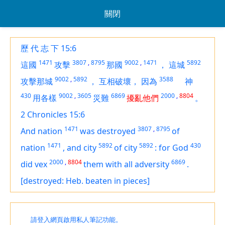
關閉
歷 代 志 下 15:6
1471
3807
,
8795
9002
,
1471
5892
這國
攻擊
那國
，
這城
9002
,
5892
3588
攻擊那城
，
互相破壞，
因為
神
430
9002
,
3605
6869
2000
,
8804
用各樣
災難
擾亂他們
。
2 Chronicles 15:6
1471
3807
,
8795
And nation
was destroyed
of
1471
5892
5892
430
nation
,
and city
of city
:
for God
2000
,
8804
6869
did vex
them with all adversity
.
[destroyed: Heb. beaten in pieces]
請登入網頁啟用私人筆記功能。