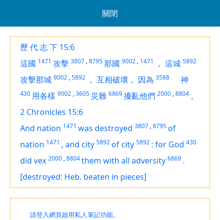
關閉
歷 代 志 下 15:6
1471
3807
,
8795
9002
,
1471
5892
這國
攻擊
那國
，
這城
9002
,
5892
3588
攻擊那城
，
互相破壞，
因為
神
430
9002
,
3605
6869
2000
,
8804
用各樣
災難
擾亂他們
。
2 Chronicles 15:6
1471
3807
,
8795
And nation
was destroyed
of
1471
5892
5892
430
nation
,
and city
of city
:
for God
2000
,
8804
6869
did vex
them with all adversity
.
[destroyed: Heb. beaten in pieces]
請登入網頁啟用私人筆記功能。