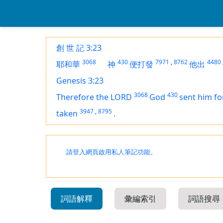
創 世 記 3:23
3068
430
7971
,
8762
4480
耶和華
神
便打發
他出
Genesis 3:23
3068
430
Therefore the LORD
God
sent him fo
3947
,
8795
taken
.
請登入網頁啟用私人筆記功能。
詞語解釋
彙編索引
詞語搜尋