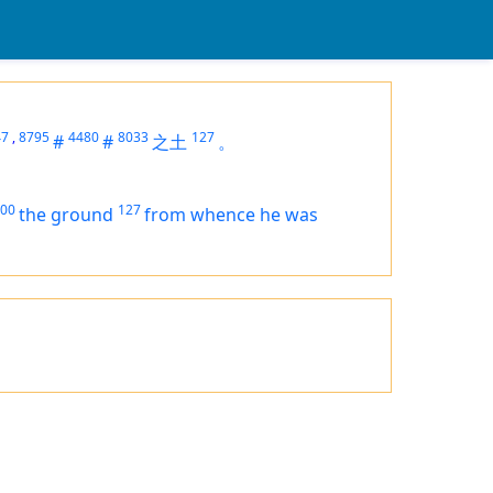
47
,
8795
4480
8033
127
#
#
之土
。
00
127
the ground
from whence he was