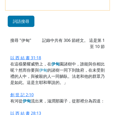
詞語搜尋
搜尋 "伊甸"
記錄中共有
306
節經文。 這是第 1
至 10 節
以 西 結 書 31:18
在這樣榮耀威勢上，在
伊
甸
園諸樹中，誰能與你相比
呢？然而你要與
伊
甸
的諸樹一同下到陰府，在未受割
禮的人中，與被殺的人一同躺臥。法老和他的群眾乃
是如此。這是主耶和華說的。」
創 世 記 2:10
有河從
伊
甸
流出來，滋潤那園子，從那裡分為四道：
以 西 結 書 28:13