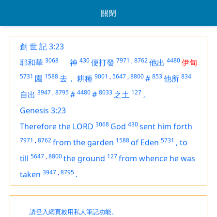
關閉
創 世 記 3:23
3068
430
7971
,
8762
4480
耶和華
神
便打發
他出
伊甸
5731
1588
9001
,
5647
,
8800
853
834
園
去，
耕種
#
他所
3947
,
8795
4480
8033
127
自出
#
#
之土
。
Genesis 3:23
3068
430
Therefore the LORD
God
sent him forth
7971
,
8762
1588
5731
from the garden
of Eden
,
to
5647
,
8800
127
till
the ground
from whence he was
3947
,
8795
taken
.
請登入網頁啟用私人筆記功能。