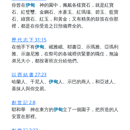
你曾在
伊
甸
神的園中，佩戴各樣寶石，就是紅寶
石、紅璧璽、金鋼石、水蒼玉、紅瑪瑙、碧玉、藍寶
石、綠寶石、紅玉，和黃金；又有精美的鼓笛在你那
裡，都是在你受造之日預備齊全的。
歷 代 志 下 31:15
在他手下有
伊
甸
、岷雅岷、耶書亞、示瑪雅、亞瑪利
雅、示迦尼雅，在祭司的各城裡供緊要的職任，無論
弟兄大小，都按著班次分給他們。
以 西 結 書 27:23
哈蘭人、干尼人、
伊
甸
人、示巴的商人，和亞述人、
基抹人與你交易。
創 世 記 2:8
耶和華 神在東方的
伊
甸
立了一個園子，把所造的人
安置在那裡。