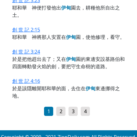
創 世 記 3:23
耶和華 神便打發他出
伊
甸
園去，耕種他所自出之
土。
創 世 記 2:15
耶和華 神將那人安置在
伊
甸
園，使他修理，看守。
創 世 記 3:24
於是把他趕出去了；又在
伊
甸
園的東邊安設基路伯和
四面轉動發火焰的劍，要把守生命樹的道路。
創 世 記 4:16
於是該隱離開耶和華的面，去住在
伊
甸
東邊挪得之
地。
1
2
3
4