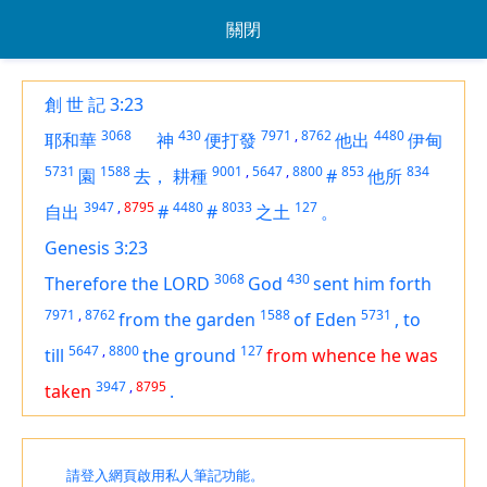
關閉
創 世 記 3:23
3068
430
7971
,
8762
4480
耶和華
神
便打發
他出
伊甸
5731
1588
9001
,
5647
,
8800
853
834
園
去，
耕種
#
他所
3947
,
8795
4480
8033
127
自出
#
#
之土
。
Genesis 3:23
3068
430
Therefore the LORD
God
sent him forth
7971
,
8762
1588
5731
from the garden
of Eden
,
to
5647
,
8800
127
till
the ground
from whence he was
3947
,
8795
taken
.
請登入網頁啟用私人筆記功能。