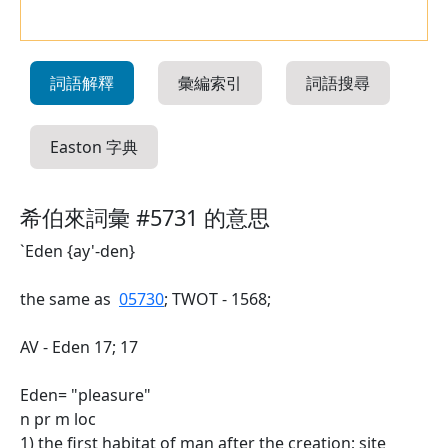
詞語解釋
彙編索引
詞語搜尋
Easton 字典
希伯來詞彙 #5731 的意思
`Eden {ay'-den}
the same as
05730
; TWOT - 1568;
AV - Eden 17; 17
Eden= "pleasure"
n pr m loc
1) the first habitat of man after the creation; site