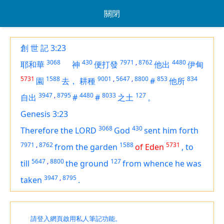
關閉
創 世 記 3:23
3068
430
7971
,
8762
4480
耶和華
神
便打發
他出
伊甸
5731
1588
9001
,
5647
,
8800
853
834
園
去，
耕種
#
他所
3947
,
8795
4480
8033
127
自出
#
#
之土
。
Genesis 3:23
3068
430
Therefore the LORD
God
sent him forth
7971
,
8762
1588
5731
from the garden
of Eden
,
to
5647
,
8800
127
till
the ground
from whence he was
3947
,
8795
taken
.
請登入網頁啟用私人筆記功能。