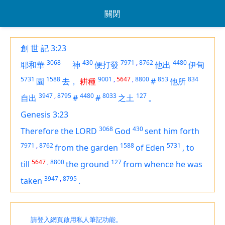
關閉
創 世 記 3:23
3068
430
7971
,
8762
4480
耶和華
神
便打發
他出
伊甸
5731
1588
9001
,
5647
,
8800
853
834
園
去，
耕種
#
他所
3947
,
8795
4480
8033
127
自出
#
#
之土
。
Genesis 3:23
3068
430
Therefore the LORD
God
sent him forth
7971
,
8762
1588
5731
from the garden
of Eden
,
to
5647
,
8800
127
till
the ground
from whence he was
3947
,
8795
taken
.
請登入網頁啟用私人筆記功能。