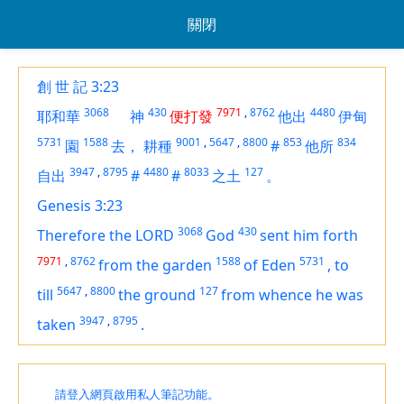
關閉
創 世 記 3:23
3068
430
7971
,
8762
4480
耶和華
神
便打發
他出
伊甸
5731
1588
9001
,
5647
,
8800
853
834
園
去，
耕種
#
他所
3947
,
8795
4480
8033
127
自出
#
#
之土
。
Genesis 3:23
3068
430
Therefore the LORD
God
sent him forth
7971
,
8762
1588
5731
from the garden
of Eden
,
to
5647
,
8800
127
till
the ground
from whence he was
3947
,
8795
taken
.
請登入網頁啟用私人筆記功能。