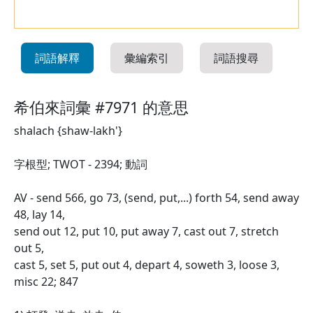
詞語解釋
彙編索引
詞語搜尋
希伯來詞彙 #7971 的意思
shalach {shaw-lakh'}
字根型; TWOT - 2394; 動詞
AV - send 566, go 73, (send, put,...) forth 54, send away
48, lay 14,
send out 12, put 10, put away 7, cast out 7, stretch
out 5,
cast 5, set 5, put out 4, depart 4, soweth 3, loose 3,
misc 22; 847